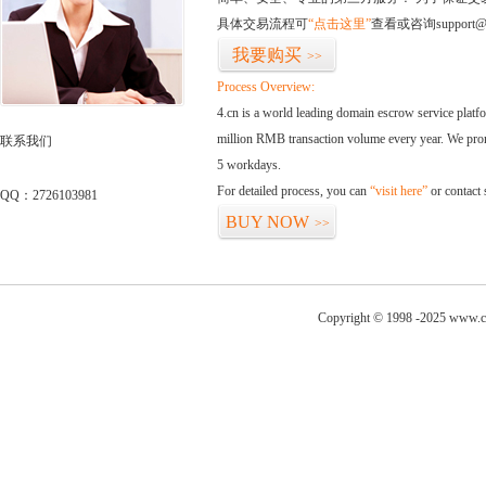
具体交易流程可
“点击这里”
查看或咨询support@
我要购买
>>
Process Overview:
4.cn is a world leading domain escrow service plat
million RMB transaction volume every year. We promi
联系我们
5 workdays.
For detailed process, you can
“visit here”
or contact
QQ：2726103981
BUY NOW
>>
Copyright © 1998 -2025 www.c